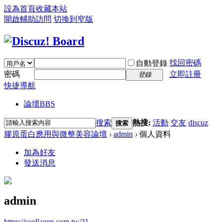
設為首頁
收藏本站
開啟輔助訪問
切換到窄版
找回密碼
自動登錄
密碼
立即註冊
登錄
快捷導航
論壇
BBS
搜索
熱搜:
活動
交友
discuz
搜索
膠原蛋白應用與微整美容論壇
›
admin
›
個人資料
加為好友
發送消息
admin
https://scollagen.com.tw/?1