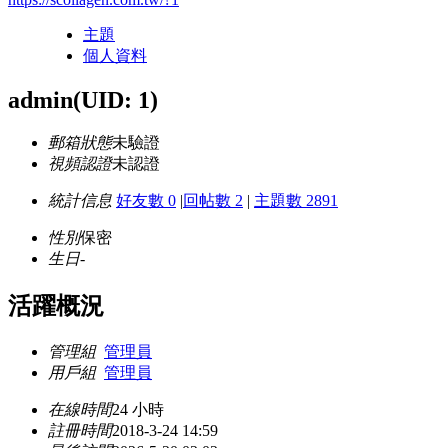
主題
個人資料
admin
(UID: 1)
郵箱狀態
未驗證
視頻認證
未認證
統計信息
好友數 0
|
回帖數 2
|
主題數 2891
性別
保密
生日
-
活躍概況
管理組
管理員
用戶組
管理員
在線時間
24 小時
註冊時間
2018-3-24 14:59