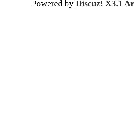
Powered by
Discuz! X3.1 Ar