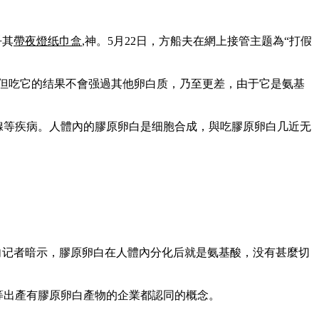
乎其
帶夜燈纸巾盒
,神。5月22日，方船夫在網上接管主题為“打假
但吃它的结果不會强過其他卵白质，乃至更差，由于它是氨基
腺等疾病。人體內的膠原卵白是细胞合成，與吃膠原卵白几近无
向记者暗示，膠原卵白在人體內分化后就是氨基酸，没有甚麼切
等出產有膠原卵白產物的企業都認同的概念。