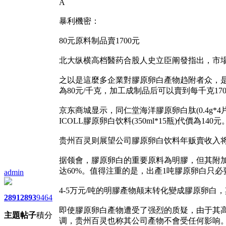
A
暴利機密：
80元原料制品賣1700元
北大纵横高档醫药合股人史立臣阐發指出，市
之以是這麼多企業對膠原卵白產物趋附者众，
為80元/千克，加工成制品后可以賣到每千克1
京东商城显示，同仁堂海洋膠原卵白肽(0.4g*4片
ICOLL膠原卵白饮料(350ml*15瓶)代價為140元
贵州百灵则展望公司膠原卵白饮料年贩賣收入将达1
据领會，膠原卵白的重要原料為明膠，但其附
达60%。值得注重的是，出產1吨膠原卵白只必要
admin
4-5万元/吨的明膠產物颠末转化變成膠原卵白
2891
2893
9464
即使膠原卵白產物遭受了强烈的质疑，由于其高
主題
帖子
積分
调，贵州百灵也称其公司產物不會受任何影响