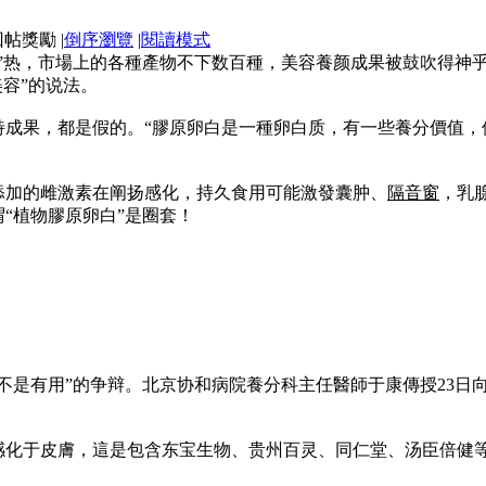
|
倒序瀏覽
|
閱讀模式
”热，市場上的各種產物不下数百種，美容養颜成果被鼓吹得神
容”的说法。
特成果，都是假的。“膠原卵白是一種卵白质，有一些養分價值，
添加的雌激素在阐扬感化，持久食用可能激發囊肿、
隔音窗
，乳
“植物膠原卵白”是圈套！
不是有用”的争辩。北京协和病院養分科主任醫師于康傳授23日
感化于皮膚，這是包含东宝生物、贵州百灵、同仁堂、汤臣倍健