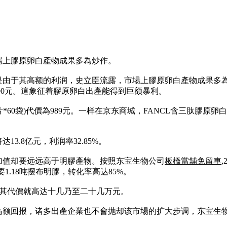
場上膠原卵白產物成果多為炒作。
是由于其高额的利润，史立臣流露，市場上膠原卵白產物成果多
700元。這象征着膠原卵白出產能得到巨额暴利。
*60袋)代價為989元。一样在京东商城，FANCL含三肽膠原卵白的
。
3.8亿元，利润率32.85%。
加值却要远远高于明膠產物。按照东宝生物公司
板橋當舖免留車
1.18吨摆布明膠，转化率高达85%。
，其代價就高达十几乃至二十几万元。
额回报，诸多出產企業也不會抛却该市場的扩大步调，东宝生物称
。