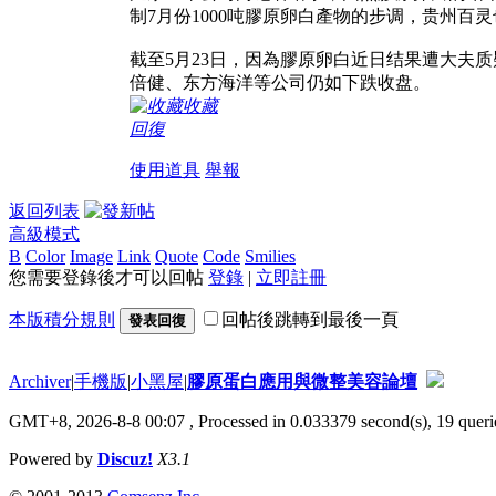
制7月份1000吨膠原卵白產物的步调，贵州百
截至5月23日，因為膠原卵白近日结果遭大夫质
倍健、东方海洋等公司仍如下跌收盘。
收藏
回復
使用道具
舉報
返回列表
高級模式
B
Color
Image
Link
Quote
Code
Smilies
您需要登錄後才可以回帖
登錄
|
立即註冊
本版積分規則
回帖後跳轉到最後一頁
發表回復
Archiver
|
手機版
|
小黑屋
|
膠原蛋白應用與微整美容論壇
GMT+8, 2026-8-8 00:07
, Processed in 0.033379 second(s), 19 querie
Powered by
Discuz!
X3.1