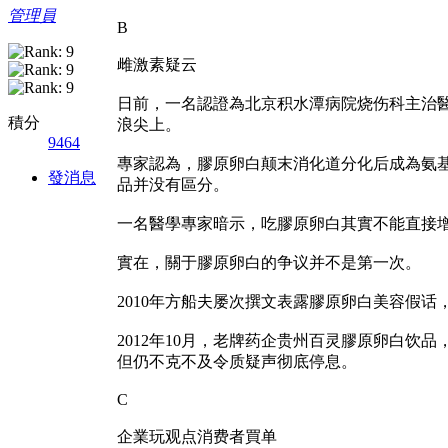
管理員
B
雌激素疑云
日前，一名認證為北京积水潭病院烧伤科主治
積分
浪尖上。
9464
專家認為，膠原卵白颠末消化道分化后成為氨
發消息
品并没有區分。
一名醫學專家暗示，吃膠原卵白其實不能直接增
實在，關于膠原卵白的争议并不是第一次。
2010年方船夫屡次撰文表露膠原卵白美容假
2012年10月，老牌药企贵州百灵膠原卵白
但仍不克不及令质疑声彻底停息。
C
企業玩观点消费者買单