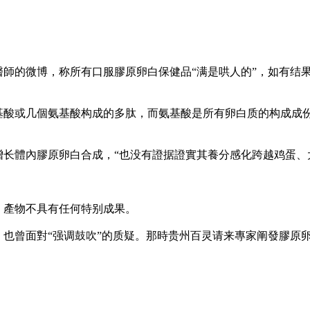
醫師的微博，称所有口服膠原卵白保健品“满是哄人的”，如有结
基酸或几個氨基酸构成的多肽，而氨基酸是所有卵白质的构成成
长體內膠原卵白合成，“也没有證据證實其養分感化跨越鸡蛋、
话，產物不具有任何特别成果。
饮品，也曾面對“强调鼓吹”的质疑。那時贵州百灵请来專家阐發膠