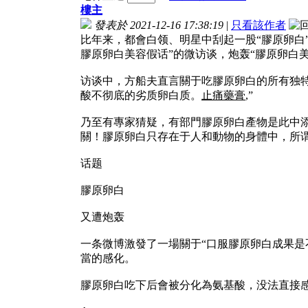
樓主
發表於 2021-12-16 17:38:19
|
只看該作者
比年来，都會白领、明星中刮起一股“膠原卵白
膠原卵白美容假话”的微访谈，炮轰“膠原卵白美
访谈中，方船夫直言關于吃膠原卵白的所有独
酸不彻底的劣质卵白质。
止痛藥膏
,”
乃至有專家猜疑，有部門膠原卵白產物是此中
關！膠原卵白只存在于人和動物的身體中，所谓
话题
膠原卵白
又遭炮轰
一条微博激發了一場關于“口服膠原卵白成果是
當的感化。
膠原卵白吃下后會被分化為氨基酸，没法直接