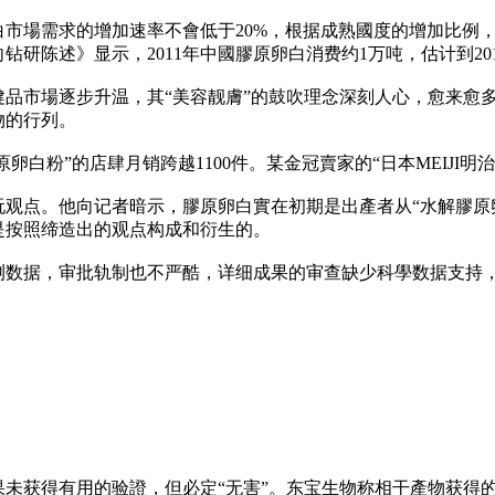
場需求的增加速率不會低于20%，根据成熟國度的增加比例，20
钻研陈述》显示，2011年中國膠原卵白消费约1万吨，估计到20
健品市場逐步升温，其“美容靓膚”的鼓吹理念深刻人心，愈来愈
物的行列。
卵白粉”的店肆月销跨越1100件。某金冠賣家的“日本MEIJI明
玩观点。他向记者暗示，膠原卵白實在初期是出產者从“水解膠原
是按照缔造出的观点构成和衍生的。
测数据，审批轨制也不严酷，详细成果的审查缺少科學数据支持
未获得有用的验證，但必定“无害”。东宝生物称相干產物获得