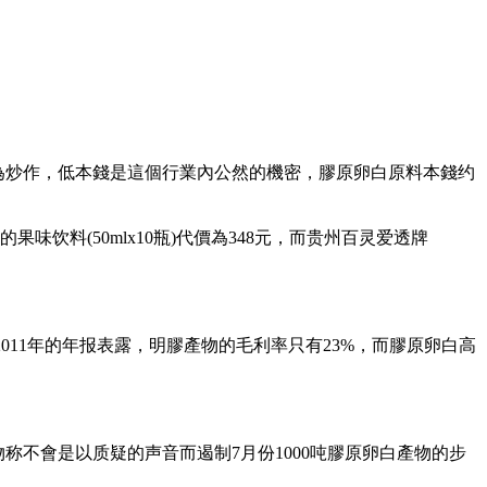
為炒作，低本錢是這個行業內公然的機密，膠原卵白原料本錢约
果味饮料(50mlx10瓶)代價為348元，而贵州百灵爱透牌
,2011年的年报表露，明膠產物的毛利率只有23%，而膠原卵白高
不會是以质疑的声音而遏制7月份1000吨膠原卵白產物的步