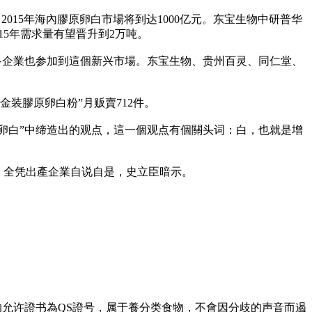
15年海內膠原卵白市場将到达1000亿元。东宝生物中研普华
15年需求量有望晋升到2万吨。
多企業也参加到這個新兴市場。东宝生物、贵州百灵、同仁堂、
治金装膠原卵白粉”月贩賣712件。
卵白”中缔造出的观点，這一個观点有個關头词：白，也就是增
，全凭出產企業自说自是，史立臣暗示。
的允许證书為QS證号，属于養分类食物，不會因分歧的声音而遏