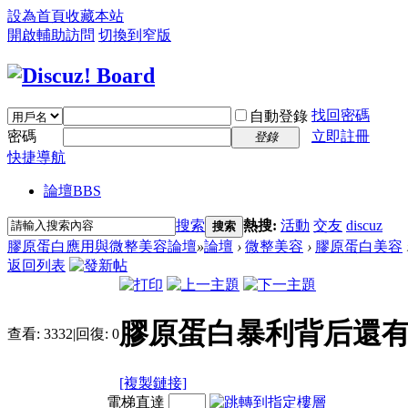
設為首頁
收藏本站
開啟輔助訪問
切換到窄版
找回密碼
自動登錄
密碼
立即註冊
登錄
快捷導航
論壇
BBS
搜索
熱搜:
活動
交友
discuz
搜索
膠原蛋白應用與微整美容論壇
»
論壇
›
微整美容
›
膠原蛋白美容
返回列表
膠原蛋白暴利背后還
查看:
3332
|
回復:
0
[複製鏈接]
電梯直達