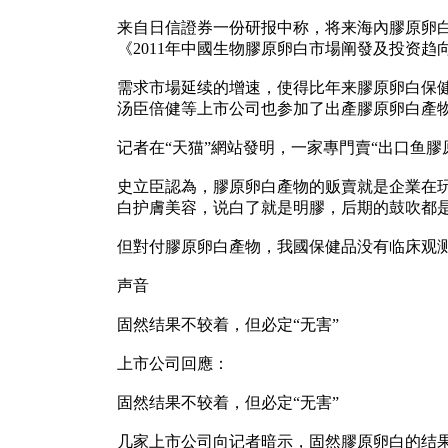
来自日信證券一份研报中称，将来海內膠原卵白市
《2011年中國生物膠原卵白市場阐發及投资趋向
需求市場延续的增速，使得比年来膠原卵白保
汤臣倍健等上市公司也参加了出產膠原卵白產
记者在“天猫”網站發明，一家專門賣“出口鱼膠原
史立臣認為，膠原卵白產物的贩賣就是企業在
白护膚美容，说白了就是明膠，后期的鼓吹都
但對付膠原卵白產物，我國保健品没有临床观
声音
固然结果不较着，但必定“无害”
上市公司回應：
固然结果不较着，但必定“无害”
几家上市公司向记者暗示，固然膠原卵白的结果