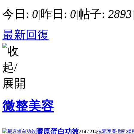
今日:
0
|
昨日:
0
|
帖子:
2893
最新回復
微整美容
膠原蛋白功效
抗衰護膚指南:揭秘
214
/ 214