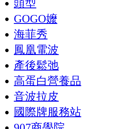
頭型
GOGO嬤
海菲秀
鳳凰電波
產後鬆弛
高蛋白營養品
音波拉皮
國際牌服務站
907商學院