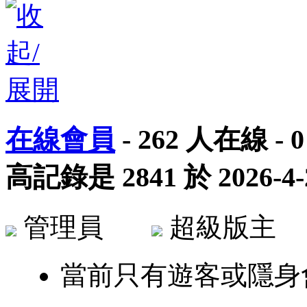
在線會員
-
262
人在線 -
0
高記錄是
2841
於
2026-4-
管理員
超級版
當前只有遊客或隱身