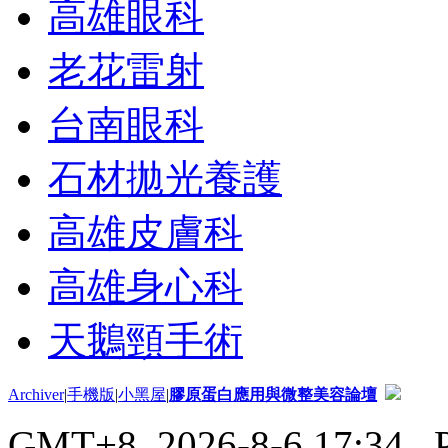
高雄眼科
老花雷射
台南眼科
石材拋光養護
高雄皮膚科
高雄身心科
天鵝頸手術
Archiver
|
手機版
|
小黑屋
|
膠原蛋白應用與微整美容論壇
GMT+8, 2026-8-6 17:34
, 