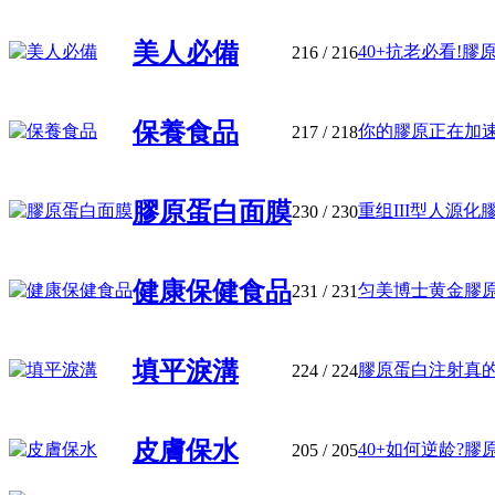
美人必備
40+抗老必看!膠原
216
/ 216
保養食品
你的膠原正在加速流
217
/ 218
膠原蛋白面膜
重组III型人源化膠
230
/ 230
健康保健食品
匀美博士黄金膠原蛋
231
/ 231
填平淚溝
膠原蛋白注射真的能
224
/ 224
皮膚保水
40+如何逆龄?膠原
205
/ 205