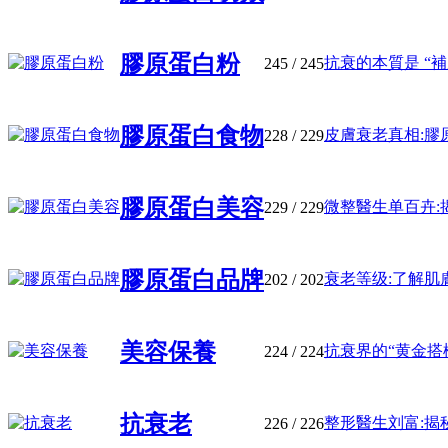
膠原蛋白粉
抗衰的本質是 “補膠原
245
/ 245
膠原蛋白食物
皮膚衰老真相:膠原蛋
228
/ 229
膠原蛋白美容
微整醫生单百卉:揭秘
229
/ 229
膠原蛋白品牌
衰老等级:了解肌膚状
202
/ 202
美容保養
抗衰界的“黄金搭檔”
224
/ 224
抗衰老
整形醫生刘富:揭秘
226
/ 226