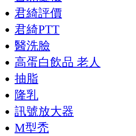
君綺評價
君綺PTT
醫洗臉
高蛋白飲品 老人
抽脂
隆乳
訊號放大器
M型禿