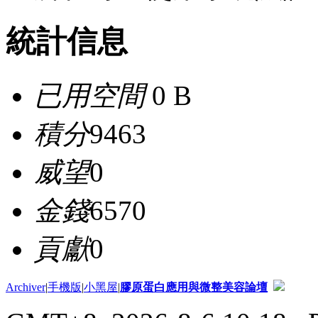
統計信息
已用空間
0 B
積分
9463
威望
0
金錢
6570
貢獻
0
Archiver
|
手機版
|
小黑屋
|
膠原蛋白應用與微整美容論壇